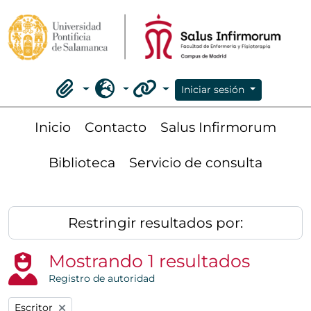
Skip to main content
Iniciar sesión
Portapapeles
Idioma
Enlaces rápidos
Inicio
Contacto
Salus Infirmorum
Biblioteca
Servicio de consulta
Restringir resultados por:
Mostrando 1 resultados
Registro de autoridad
Remove filter:
Escritor