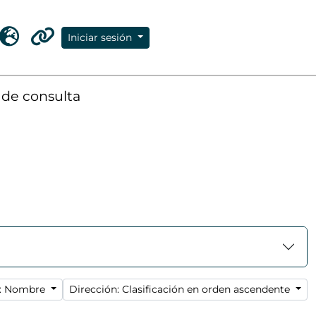
Iniciar sesión
apeles
dioma
Enlaces rápidos
 de consulta
r: Nombre
Dirección: Clasificación en orden ascendente