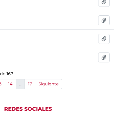
Añadi
Añadi
Añadi
Añadi
 de 167
3
14
...
17
Siguiente
REDES SOCIALES