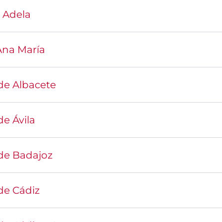
 Adela
Ana María
de Albacete
e Ávila
de Badajoz
de Cádiz