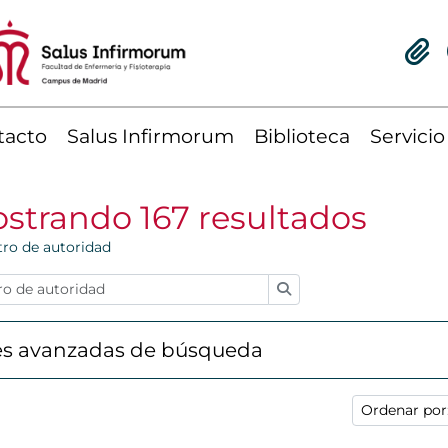
Portap
I
tacto
Salus Infirmorum
Biblioteca
Servicio
strando 167 resultados
tro de autoridad
Búsqueda
s avanzadas de búsqueda
Ordenar po