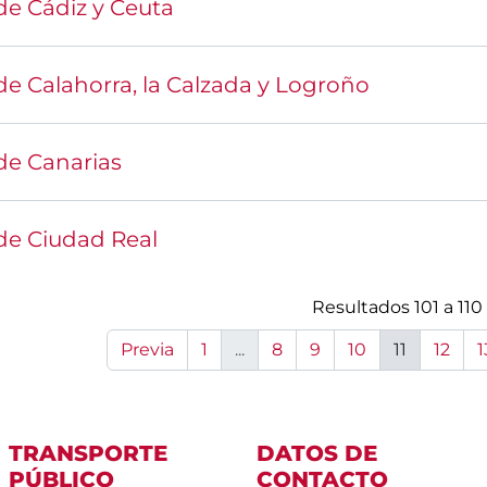
de Cádiz y Ceuta
e Calahorra, la Calzada y Logroño
de Canarias
de Ciudad Real
Resultados 101 a 110
Previa
1
...
8
9
10
11
12
1
TRANSPORTE
DATOS DE
PÚBLICO
CONTACTO