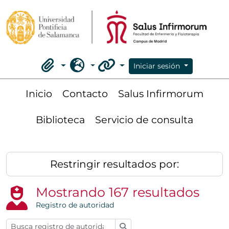
Skip to main content
Iniciar sesión
Portapapeles
Idioma
Enlaces rápidos
Inicio
Contacto
Salus Infirmorum
Biblioteca
Servicio de consulta
Restringir resultados por:
Mostrando 167 resultados
Registro de autoridad
Búsqueda