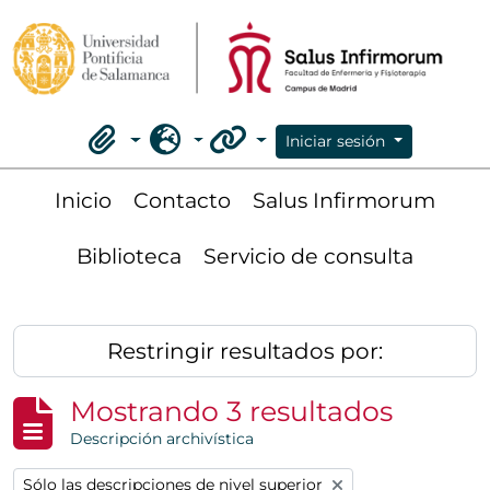
Skip to main content
Iniciar sesión
Portapapeles
Idioma
Enlaces rápidos
Inicio
Contacto
Salus Infirmorum
Biblioteca
Servicio de consulta
Restringir resultados por:
Mostrando 3 resultados
Descripción archivística
Remove filter:
Sólo las descripciones de nivel superior