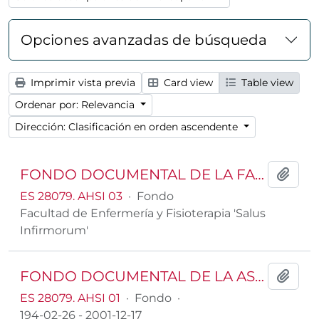
Opciones avanzadas de búsqueda
Imprimir vista previa
Card view
Table view
Ordenar por: Relevancia
Dirección: Clasificación en orden ascendente
FONDO DOCUMENTAL DE LA FACULTAD DE ENFERMERÍA Y FISIOTERAPIA SALUS INFIRMORUM
Añadi
ES 28079. AHSI 03
·
Fondo
Facultad de Enfermería y Fisioterapia 'Salus
Infirmorum'
FONDO DOCUMENTAL DE LA ASOCIACIÓN SALUS INFIRMORUM
Añadi
ES 28079. AHSI 01
·
Fondo
·
194-02-26 - 2001-12-17